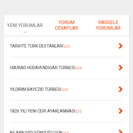
YORUM
RASGELE
YENİ YORUMLAR
CEVAPLAR
YORUMLAR
TARİHTE TÜRK DESTANLARİ
0
I.MURAD HÜDAVENDİGAR TÜRBESİ
0
YILDIRIM BAYEZID TÜRBESİ
0
1826 YILI YENİ CERİ AYAKLANMASI
2
BİLİMİN IŞIĞI SÖNDÜĞÜ GÜN