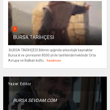
5
BURSA TARİHÇESİ
BURSA TARİHÇESİ Bilimin ışığında arkeolojik kaynaklar
Bursa ili ve çevresinin 8500 yıl ile tarihlendirmektedir Orta
Avrupa ve Balkan kültü...
Readmore
Yazar Editor
BURSA SEVDAM.COM