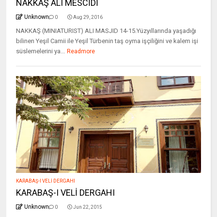
NAKKAŞ ALI MESCİDİ
Unknown
0
Aug 29, 2016
NAKKAŞ (MINIATURIST) ALI MASJID 14-15.Yüzyıllarında yaşadığı
bilinen Yeşil Camii ile Yeşil Türbenin taş oyma işçiliğini ve kalem işi
süslemelerini ya...
Readmore
KARABAŞ-I VELİ DERGAHI
KARABAŞ-I VELİ DERGAHI
Unknown
0
Jun 22, 2015