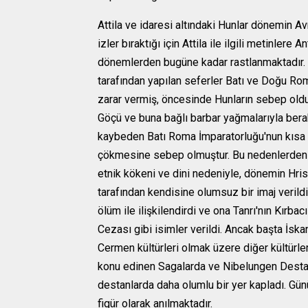
Attila ve idaresi altındaki Hunlar dönemin A
izler bıraktığı için Attila ile ilgili metinlere An
dönemlerden bugüne kadar rastlanmaktadır.
tarafından yapılan seferler Batı ve Doğu Ro
zarar vermiş, öncesinde Hunların sebep old
Göçü ve buna bağlı barbar yağmalarıyla bera
kaybeden Batı Roma İmparatorluğu'nun kısa 
çökmesine sebep olmuştur. Bu nedenlerden ö
etnik kökeni ve dini nedeniyle, dönemin Hrist
tarafından kendisine olumsuz bir imaj verild
ölüm ile ilişkilendirdi ve ona Tanrı'nın Kırbacı
Cezası gibi isimler verildi. Ancak başta İsk
Cermen kültürleri olmak üzere diğer kültürle
konu edinen Sagalarda ve Nibelungen Destan
destanlarda daha olumlu bir yer kapladı. Gün
figür olarak anılmaktadır.