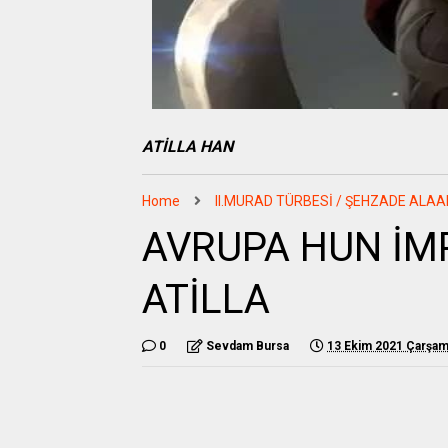
ATİLLA HAN
Home
II.MURAD TÜRBESİ / ŞEHZADE ALAA
AVRUPA HUN İM
ATİLLA
0
Sevdam Bursa
13 Ekim 2021 Çarşa