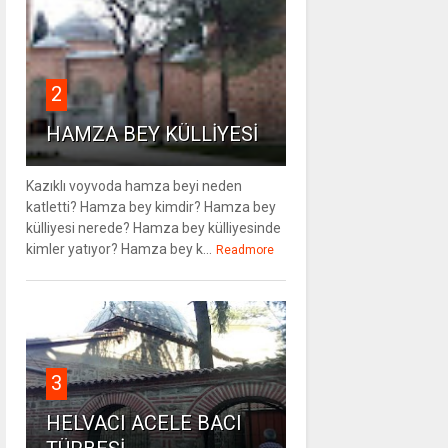
2
HAMZA BEY KÜLLİYESİ
Kazıklı voyvoda hamza beyi neden
katletti? Hamza bey kimdir? Hamza bey
külliyesi nerede? Hamza bey külliyesinde
kimler yatıyor? Hamza bey k...
Readmore
3
HELVACI ACELE BACI