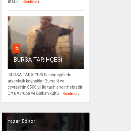
atası?...
Readmore
5
BURSA TARİHÇESİ
BURSA TARİHÇESİ Bilimin ışığında
arkeolojik kaynaklar Bursa ili ve
çevresinin 8500 yıl ile tarihlendirmektedir
Orta Avrupa ve Balkan kültü...
Readmore
Yazar Editor