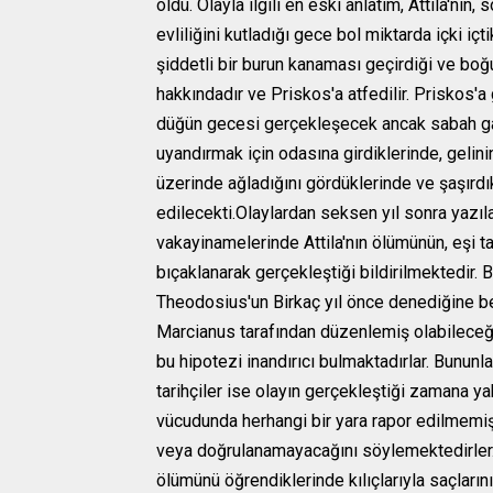
öldü. Olayla ilgili en eski anlatım, Attila'nın, s
evliliğini kutladığı gece bol miktarda içki içt
şiddetli bir burun kanaması geçirdiği ve boğ
hakkındadır ve Priskos'a atfedilir. Priskos'a
düğün gecesi gerçekleşecek ancak sabah ga
uyandırmak için odasına girdiklerinde, gelini
üzerinde ağladığını gördüklerinde ve şaşırdı
edilecekti.Olaylardan seksen yıl sonra yazı
vakayinamelerinde Attila'nın ölümünün, eşi t
bıçaklanarak gerçekleştiği bildirilmektedir. Ba
Theodosius'un Birkaç yıl önce denediğine be
Marcianus tarafından düzenlemiş olabileceği
bu hipotezi inandırıcı bulmaktadırlar. Bununla
tarihçiler ise olayın gerçekleştiği zamana y
vücudunda herhangi bir yara rapor edilmemi
veya doğrulanamayacağını söylemektedirler. 
ölümünü öğrendiklerinde kılıçlarıyla saçları