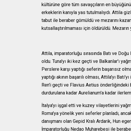
kültürüne göre tüm savaşçıların en büyüğünün
erkeklerin kanıyla yas tutulmalıydı. Attila gi
tabut ile beraber gömüldü ve mezarını kaza
kutsallaştırılmaması için öldürüldü. Mezarın
Attila, imparatorluğu sırasında Batı ve Doğu
oldu. Tuna'yı iki kez geçti ve Balkanlar'ı ya
Perslere karşı yaptığı seferin başarısız ol
yaptığı akının başarılı olması, Attila'yı Batı
Ren'i geçti ve Flavius Aetius önderliğindeki 
durdurulana kadar Aurelianum'a kadar ilerlem
İtalya'yı işgal etti ve kuzey vilayetlerini y
Roma'ya yönelik yeni seferler planladı, ancak
danışmanı olan Gepid Kralı Ardarik, Hun egem
İmparatorluğu Nedao Muharebesi ile beraber