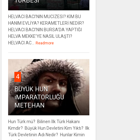
TÜRBESİ
HELVACI BACI’NIN MUCİZESİ? KİM BU
HANIM EVLİYA? KERAMETLERİ NEDİR?
HELVACI BACI’NIN BURSA’DA YAPTIĞI
HELVA MEKKE’YE NASIL ULAŞTI?
HELVACI AC...
Readmore
4
BÜYÜK HUN
iMPARATORLUĞU
METEHAN
Hun Türk mü? Bilinen İlk Türk Hakanı
Kimdir? Büyük Hun Devletini Kim Yıktı? Ilk
Türk Devletinin Adı Nedir? Hunlar Kimin