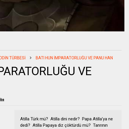
DDİN TÜRBESİ
BATI HUN İMPARATORLUĞU VE PANU HAN
PARATORLUĞU VE
mba
Atilla Türk mü? Atilla dini nedir? Papa Atilla'ya ne
dedi? Atilla Papaya diz çöktürdü mü? Tanrının