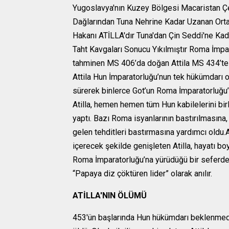
Yugoslavya'nın Kuzey Bölgesi Macaristan 
Dağlarından Tuna Nehrine Kadar Uzanan Ort
Hakanı ATİLLA'dır Tuna'dan Çin Seddi'ne Kad
Taht Kavgaları Sonucu Yıkılmıştır Roma İmpar
tahminen MS 406’da doğan Attila MS 434’te k
Attila Hun İmparatorluğu’nun tek hükümdarı o
sürerek binlerce Got’un Roma İmparatorluğu’
Atilla, hemen hemen tüm Hun kabilelerini birl
yaptı. Bazı Roma isyanlarının bastırılmasına,
gelen tehditleri bastırmasına yardımcı oldu
içerecek şekilde genişleten Atilla, hayatı b
Roma İmparatorluğu’na yürüdüğü bir seferde 
“Papaya diz çöktüren lider” olarak anılır.
ATİLLA'NIN ÖLÜMÜ
453'ün başlarında Hun hükümdarı beklenmedi