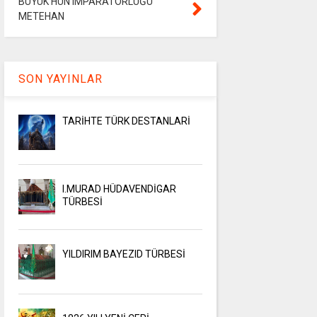
BÜYÜK HUN iMPARATORLUĞU
METEHAN
SON YAYINLAR
TARİHTE TÜRK DESTANLARİ
I.MURAD HÜDAVENDİGAR
TÜRBESİ
YILDIRIM BAYEZID TÜRBESİ