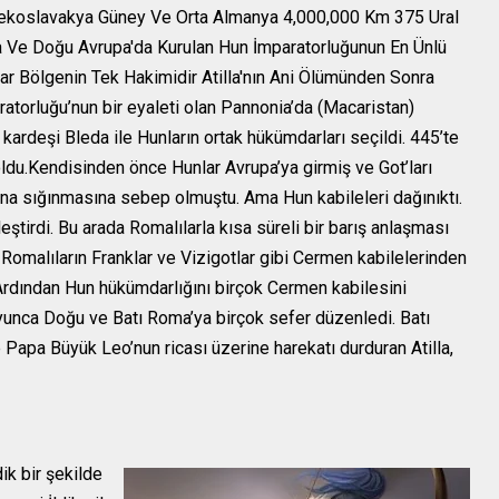
Çekoslavakya Güney Ve Orta Almanya 4,000,000 Km 375 Ural
a Ve Doğu Avrupa'da Kurulan Hun İmparatorluğunun En Ünlü
ar Bölgenin Tek Hakimidir Atilla'nın Ani Ölümünden Sonra
atorluğu’nun bir eyaleti olan Pannonia’da (Macaristan)
ardeşi Bleda ile Hunların ortak hükümdarları seçildi. 445’te
ldu.Kendisinden önce Hunlar Avrupa’ya girmiş ve Got’ları
na sığınmasına sebep olmuştu. Ama Hun kabileleri dağınıktı.
eştirdi. Bu arada Romalılarla kısa süreli bir barış anlaşması
 Romalıların Franklar ve Vizigotlar gibi Cermen kabilelerinden
.Ardından Hun hükümdarlığını birçok Cermen kabilesini
oyunca Doğu ve Batı Roma’ya birçok sefer düzenledi. Batı
Papa Büyük Leo’nun ricası üzerine harekatı durduran Atilla,
k bir şekilde