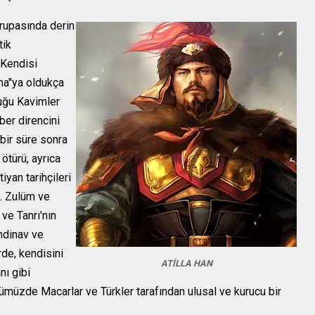
vrupasında derin
tik
 Kendisi
ma''ya oldukça
uğu Kavimler
ber direncini
bir süre sonra
türü, ayrıca
iyan tarihçileri
i. Zulüm ve
 ve Tanrı'nın
andinav ve
rde, kendisini
ATİLLA HAN
ı gibi
ümüzde Macarlar ve Türkler tarafından ulusal ve kurucu bir