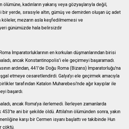
 ölümüne, kadınların yakarış veya gözyaşlarıyla değil,
zli bir yerde, sırasıyle altın, gümüş ve demirden oluşan üç adet
n köleler, mezarın asla keşfedilmemesi ve
 yeri günümüzde hala belirsizdir
 Roma İmparatorluklarının en korkulan düşmanlarından birisi
ğmaladı, ancak Konstantinopolis'i ele geçirmeyi başaramadı.
masının ardından, 441'de Doğu Roma (Bizans) İmparatorluğu'na
'yı işgal etmeye cesaretlendirdi. Galya'yı ele geçirmek amacıyla
birlikler tarafından Katalon Muharebesi'nde ağır kayıplar ile
eyi başardı.
ağmaladı, ancak Roma'ya ilerlemedi. İlerleyen zamanlarda
 453'te ani bir şekilde öldü. Attila'nın ölümünden sonra, yakın
enliğine karşı bir Cermen isyanı başlattı ve takibinde Hun
 çöktü.