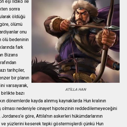
on eşi İldiko ile
ikten sonra
ularak öldüğü
 göre, ölümü
rdiyanlar onu
n ölü bedeninin
klarında fark
lan Bizans
arafından
zı tarihçiler,
nzer bir planın
ni varsayarak,
ATİLLA HAN
 birlikte bazı
akın dönemlerde kayda alınmış kaynaklarda Hun kralının
ş olması nedeniyle cinayet hipotezinin reddedilemeyeceğini
Jordanes'e göre, Attila'nın askerleri hükümdarlarının
nı ve yüzlerini keserek tepki göstermişlerdi çünkü Hun