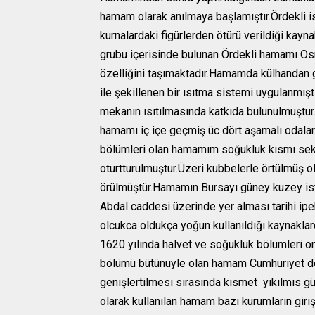
hamam olarak anılmaya başlamıştır.Ördekli 
kurnalardaki figürlerden ötürü verildiği kay
grubu içerisinde bulunan Ördekli hamamı Os
özelliğini taşımaktadır.Hamamda külhandan g
ile şekillenen bir ısıtma sistemi uygulanmıştır
mekanın ısıtılmasında katkıda bulunulmuştur
hamamı iç içe geçmiş üc dört aşamalı odalar
bölümleri olan hamamım soğukluk kısmı seki
oturtturulmuştur.Üzeri kubbelerle örtülmüş ol
örülmüştür.Hamamın Bursayı güney kuzey ist
Abdal caddesi üzerinde yer alması tarihi ipe
olcukca oldukça yoğun kullanıldığı kaynaklar
1620 yılında halvet ve soğukluk bölümleri o
bölümü bütünüyle olan hamam Cumhuriyet 
genişlertilmesi sırasında kısmet yıkılmıs g
olarak kullanılan hamam bazı kurumların giri