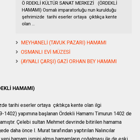
Ö RDEKLİ KÜLTÜR SANAT MERKEZİ (ÖRDEKLİ
HAMAMI) Osmalı imparatorluğu nun kurulduğu
şehrimizde tarihi eserler ortaya çıktıkça kente
olan ...
MEYHANELİ (TAVUK PAZARI) HAMAMI
OSMANLI EVİ MÜZESİ
(AYNALI ÇARŞI) GAZİ ORHAN BEY HAMAMI
DEKLİ HAMAMI)
izde
tarihi eserler ortaya çıktıkça kente olan ilgi
89-1402) yapımına başlanan Ördekli Hamamı Timurun 1402 de
mıştır. Çelebi sultan Mehmet devrinde bitirilen hamama
ede daha önce I. Murat tarafından yaptırılan Nalıncılar
 yeni hamam ismini almış hamamların çoğalması ile de eski