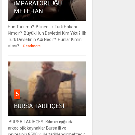
iMPARATORLUĞU
METEHAN
Hun Türk mü? Bilinen İlk Türk Hakanı
Kimdir? Büyük Hun Devletini Kim Yıktı? Ilk
Türk Devletinin Adı Nedir? Hunlar Kimin
atası?...
Readmore
5
BURSA TARİHÇESİ
BURSA TARİHÇESİ Bilimin ışığında
arkeolojik kaynaklar Bursa ili ve
çevresinin 8500 yıl ile tarihlendirmektedir