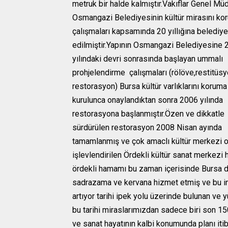
metruk bir halde kalmıştır.Vakıflar Genel Mü
Osmangazi Belediyesinin kültür mirasını ko
çalışmaları kapsamında 20 yıllığına belediy
edilmiştir.Yapının Osmangazi Belediyesine 
yılındaki devri sonrasında başlayan ummalı
prohjelendirme çalışmaları (rölöve,restitüs
restorasyon) Bursa kültür varlıklarını korum
kurulunca onaylandıktan sonra 2006 yılında
restorasyona başlanmıştır.Özen ve dikkatle
sürdürülen restorasyon 2008 Nisan ayında
tamamlanmış ve çok amaclı kültür merkezi o
işlevlendirilen Ördekli kültür sanat merkezi 
ördekli hamamı bu zaman içerisinde Bursa 
sadrazama ve kervana hizmet etmiş ve bu ins
artıyor tarihi ipek yolu üzerinde bulunan ve
bu tarihi miraslarımızdan sadece biri son 15
ve sanat hayatının kalbi konumunda planı i