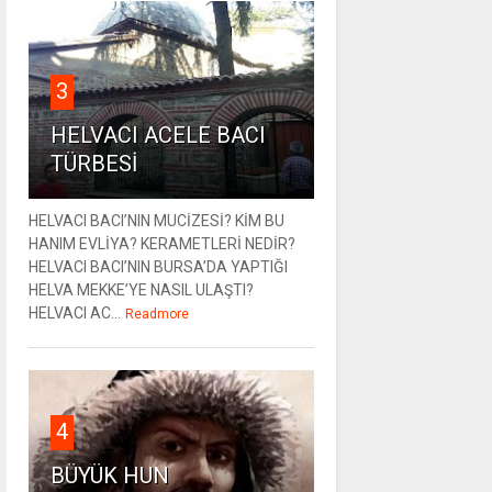
3
HELVACI ACELE BACI
TÜRBESİ
HELVACI BACI’NIN MUCİZESİ? KİM BU
HANIM EVLİYA? KERAMETLERİ NEDİR?
HELVACI BACI’NIN BURSA’DA YAPTIĞI
HELVA MEKKE’YE NASIL ULAŞTI?
HELVACI AC...
Readmore
4
BÜYÜK HUN