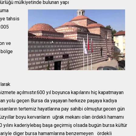
dürlüğü mülkiyetinde bulunan yapı
ruma
eye tahsis
2005
yon ve
a bölge
larak
hizmete açılmıstır.600 yıl boyunca kapılarını hiç kapatmayan
dan yolu geçen Bursa da yaşayan herkeze paşaya kadıya
anların tertemiz hayatlarına pay sahibi olmuştur.gecen gün
 yüzyıllar boyu kervanların uğrak mekanı olan ördekli hamamı
0 yılını kaderiylebaş başa geçirmiş olsada bugün bursa kültür
tibariyle diger bursa hamamlarına benzemeyen ördekli