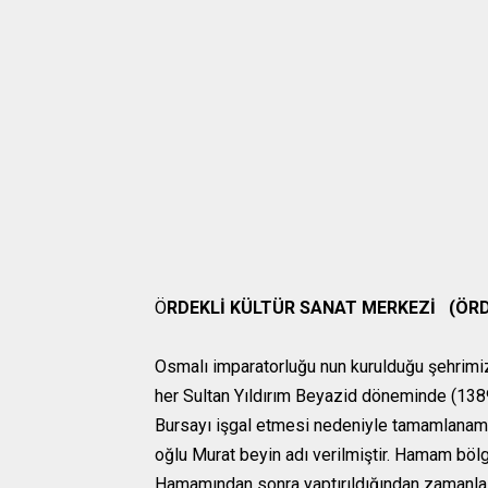
Ö
RDEKLİ KÜLTÜR SANAT MERKEZİ (ÖR
Osmalı imparatorluğu nun kurulduğu şehrim
her
Sultan
Yıldırım Beyazid döneminde (13
Bursayı işgal etmesi nedeniyle tamamlanama
oğlu Murat beyin adı verilmiştir. Hamam bölg
Hamamından sonra yaptırıldığından zamanla