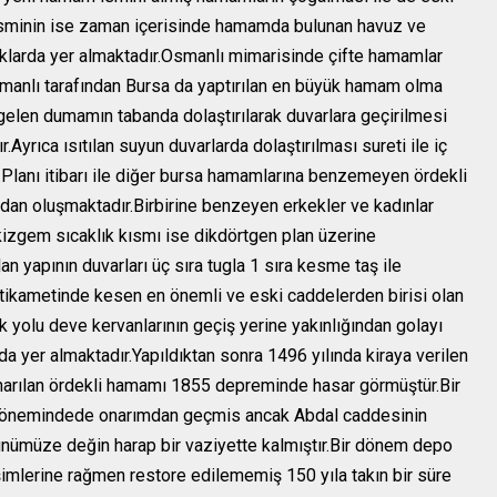
isminin ise zaman içerisinde hamamda bulunan havuz ve
naklarda yer almaktadır.Osmanlı mimarisinde çifte hamamlar
manlı tarafından Bursa da yaptırılan en büyük hamam olma
elen dumamın tabanda dolaştırılarak duvarlara geçirilmesi
.Ayrıca ısıtılan suyun duvarlarda dolaştırılması sureti ile iç
.Planı itibarı ile diğer bursa hamamlarına benzemeyen ördekli
dan oluşmaktadır.Birbirine benzeyen erkekler ve kadınlar
zgem sıcaklık kısmı ise dikdörtgen plan üzerine
an yapının duvarları üç sıra tugla 1 sıra kesme taş ile
ikametinde kesen en önemli ve eski caddelerden birisi olan
k yolu deve kervanlarının geçiş yerine yakınlığından golayı
da yer almaktadır.Yapıldıktan sonra 1496 yılında kiraya verilen
narılan
ördekli hamamı
1855 depreminde hasar görmüştür.Bir
dönemindede onarımdan geçmis ancak Abdal caddesinin
ünümüze değin harap bir vaziyette kalmıştır.Bir dönem depo
şimlerine rağmen restore edilememiş 150 yıla takın bir süre