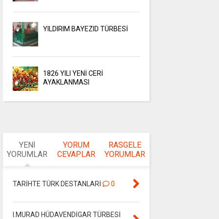
YILDIRIM BAYEZID TÜRBESİ
1826 YILI YENİ CERİ
AYAKLANMASI
YENİ
YORUM
RASGELE
YORUMLAR
CEVAPLAR
YORUMLAR
TARİHTE TÜRK DESTANLARİ
0
I.MURAD HÜDAVENDİGAR TÜRBESİ