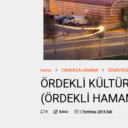
Home
CAKIRAĞA HAMAMI
DEMİRTAS
ÖRDEKLİ KÜLTÜ
(ÖRDEKLİ HAMA
0
Adsız
1 Temmuz 2014 Salı