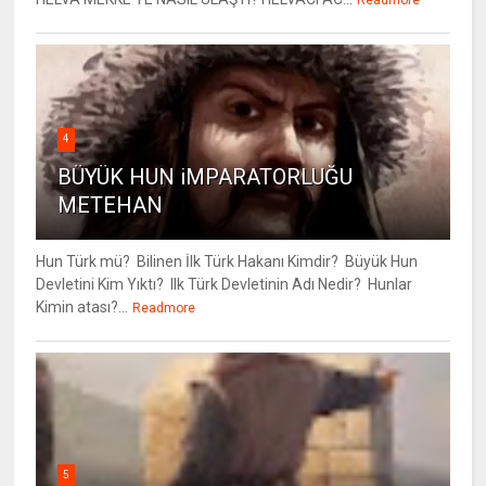
Readmore
4
BÜYÜK HUN iMPARATORLUĞU
METEHAN
Hun Türk mü? Bilinen İlk Türk Hakanı Kimdir? Büyük Hun
Devletini Kim Yıktı? Ilk Türk Devletinin Adı Nedir? Hunlar
Kimin atası?...
Readmore
5