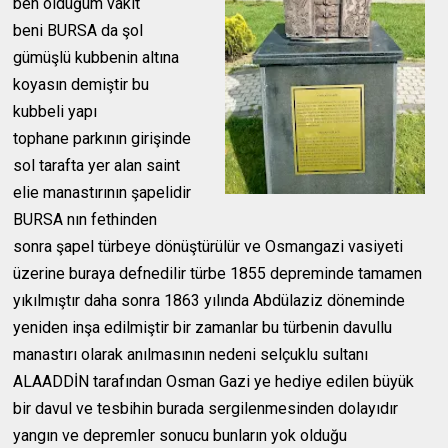
ben öldüğüm vakit
beni
BURSA da şol
gümüşlü kubbenin altına
koyasın demiştir bu
kubbeli yapı
tophane
parkının girişinde
sol tarafta yer alan saint
elie manastırının şapelidir
BURSA nın
fethinden
sonra şapel türbeye dönüştürülür ve Osmangazi vasiyeti
üzerine buraya
defnedilir türbe 1855 depreminde tamamen
yıkılmıştır daha sonra 1863 yılında
Abdülaziz döneminde
yeniden inşa edilmiştir bir zamanlar bu türbenin davullu
manastırı olarak anılmasının nedeni selçuklu sultanı
ALAADDİN tarafından Osman Gazi ye hediye edilen büyük
bir davul ve tesbihin burada sergilenmesinden dolayıdır
yangın ve depremler sonucu bunların yok olduğu