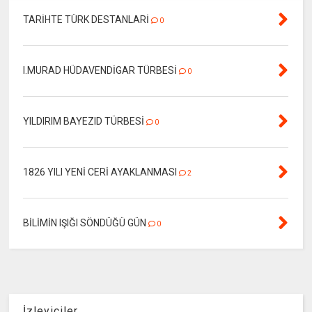
TARİHTE TÜRK DESTANLARİ
0
I.MURAD HÜDAVENDİGAR TÜRBESİ
0
YILDIRIM BAYEZID TÜRBESİ
0
1826 YILI YENİ CERİ AYAKLANMASI
2
BİLİMİN IŞIĞI SÖNDÜĞÜ GÜN
0
İzleyiciler