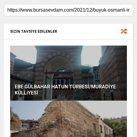
e
t
t
r
b
t
e
e
o
e
r
o
r
e
k
s
t
SİZİN TAVSİYE EDİLENLER
EBE GÜLBAHAR HATUN TÜRBESİ/MURADİYE
KÜLLiYESİ