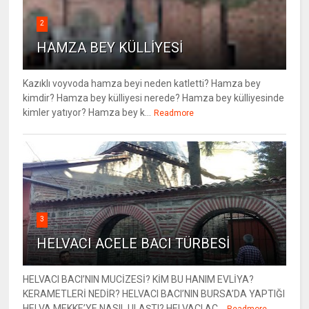
2
HAMZA BEY KÜLLİYESİ
Kazıklı voyvoda hamza beyi neden katletti? Hamza bey
kimdir? Hamza bey külliyesi nerede? Hamza bey külliyesinde
kimler yatıyor? Hamza bey k...
Readmore
3
HELVACI ACELE BACI TÜRBESİ
HELVACI BACI’NIN MUCİZESİ? KİM BU HANIM EVLİYA?
KERAMETLERİ NEDİR? HELVACI BACI’NIN BURSA’DA YAPTIĞI
HELVA MEKKE’YE NASIL ULAŞTI? HELVACI AC...