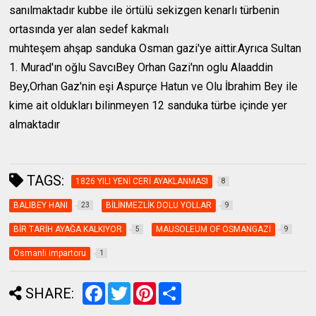
sanılmaktadır
kubbe ile örtülü sekizgen kenarlı türbenin
ortasında yer alan sedef kakmalı
muhteşem ahşap sanduka Osman gazi'ye aittir.Ayrıca Sultan
1. Murad'ın oğlu Savcı
Bey Orhan Gazi'nn oglu Alaaddin
Bey,Orhan Gaz'nin eşi Aspurçe Hatun ve Olu İbrahim Bey ile
kime ait oldukları bilinmeyen 12 sanduka türbe içinde yer
almaktadır
TAGS:
1826 YILI YENİ CERİ AYAKLANMASI
8
BALIBEY HANI
BİLİNMEZLİK DOLU YOLLAR
23
9
BİR TARİH AYAĞA KALKIYOR
MAUSOLEUM OF OSMANGAZİ
5
9
Osmanli impartoru
1
F
T
P
S
SHARE:
a
w
i
h
c
i
n
a