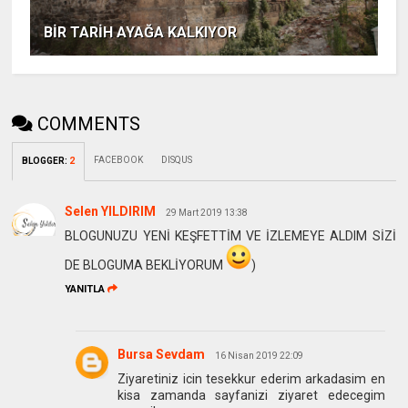
BİR TARİH AYAĞA KALKIYOR
COMMENTS
FACEBOOK
DISQUS
BLOGGER
:
2
Selen YILDIRIM
29 Mart 2019 13:38
BLOGUNUZU YENİ KEŞFETTİM VE İZLEMEYE ALDIM SİZİ
DE BLOGUMA BEKLİYORUM
)
YANITLA
Bursa Sevdam
16 Nisan 2019 22:09
Ziyaretiniz icin tesekkur ederim arkadasim en
kisa zamanda sayfanizi ziyaret edecegim