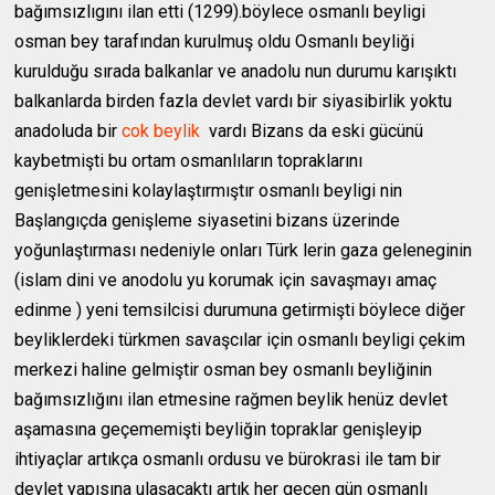
bağımsızlıgını ilan etti (1299).böylece osmanlı beyligi
osman bey tarafından kurulmuş oldu Osmanlı beyliği
kurulduğu sırada balkanlar ve anadolu nun durumu karışıktı
balkanlarda birden fazla devlet vardı bir siyasibirlik yoktu
anadoluda bir
cok
beylik
vardı Bizans da eski gücünü
kaybetmişti bu ortam osmanlıların topraklarını
genişletmesini kolaylaştırmıştır osmanlı beyligi nin
Başlangıçda genişleme siyasetini bizans üzerinde
yoğunlaştırması nedeniyle onları Türk lerin gaza geleneginin
(islam dini ve anodolu yu korumak için savaşmayı amaç
edinme ) yeni temsilcisi durumuna getirmişti böylece diğer
beyliklerdeki türkmen savaşcılar için osmanlı beyligi çekim
merkezi haline gelmiştir osman bey osmanlı beyliğinin
bağımsızlığını ilan etmesine rağmen beylik henüz devlet
aşamasına geçememişti beyliğin topraklar genişleyip
ihtiyaçlar artıkça osmanlı ordusu ve bürokrasi ile tam bir
devlet yapısına ulaşacaktı artık her gecen gün osmanlı