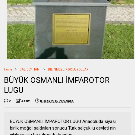
Home
BALIBEY HANI
BİLİNMEZLİK DOLU YOLLAR
BÜYÜK OSMANLI İMPAROTOR
LUGU
2
Adsız
8 Ocak 2015 Perşembe
BÜYÜK OSMANLI İMPAROTOR LUGU Anadoluda siyasi
birlik moğol saldırıları sonucu Türk selçuk lu devleti nin
yıkılmasıyla bozulmuştu bundan...