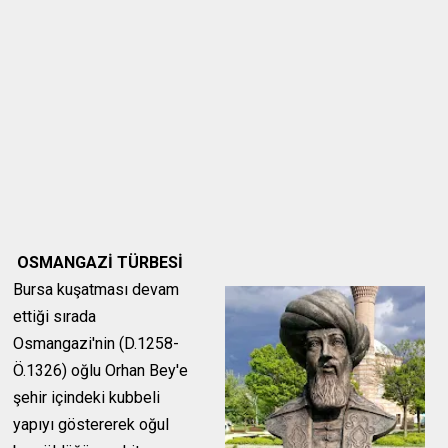
OSMANGAZİ TÜRBESİ
Bursa kuşatması devam
ettiği sırada
Osmangazi'nin (D.1258-
Ö.1326) oğlu Orhan
Bey'e
şehir içindeki kubbeli
yapıyı göstererek oğul